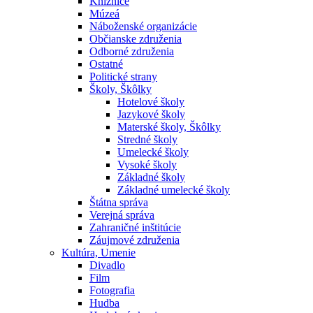
Knižnice
Múzeá
Náboženské organizácie
Občianske združenia
Odborné združenia
Ostatné
Politické strany
Školy, Škôlky
Hotelové školy
Jazykové školy
Materské školy, Škôlky
Stredné školy
Umelecké školy
Vysoké školy
Základné školy
Základné umelecké školy
Štátna správa
Verejná správa
Zahraničné inštitúcie
Záujmové združenia
Kultúra, Umenie
Divadlo
Film
Fotografia
Hudba