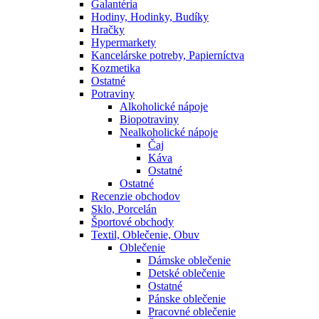
Galantéria
Hodiny, Hodinky, Budíky
Hračky
Hypermarkety
Kancelárske potreby, Papierníctva
Kozmetika
Ostatné
Potraviny
Alkoholické nápoje
Biopotraviny
Nealkoholické nápoje
Čaj
Káva
Ostatné
Ostatné
Recenzie obchodov
Sklo, Porcelán
Športové obchody
Textil, Oblečenie, Obuv
Oblečenie
Dámske oblečenie
Detské oblečenie
Ostatné
Pánske oblečenie
Pracovné oblečenie