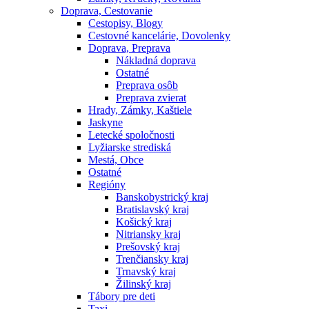
Doprava, Cestovanie
Cestopisy, Blogy
Cestovné kancelárie, Dovolenky
Doprava, Preprava
Nákladná doprava
Ostatné
Preprava osôb
Preprava zvierat
Hrady, Zámky, Kaštiele
Jaskyne
Letecké spoločnosti
Lyžiarske strediská
Mestá, Obce
Ostatné
Regióny
Banskobystrický kraj
Bratislavský kraj
Košický kraj
Nitriansky kraj
Prešovský kraj
Trenčiansky kraj
Trnavský kraj
Žilinský kraj
Tábory pre deti
Taxi