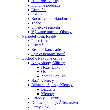
Hudobné skupiny
Kultúrne podujatia
Literatúra
Ostatné
Ručná tvorba, Hand made
Tanec
Umelecké remeslá
Výtvarné umenie, Obrazy
Nehnuteľnosti, Reality
Inzercia realít
Ostatné
Realitné kancelárie
Správa nehnuteľností
Obchody, Nákupné centrá
Army shopy, Military
Nože, Dýky
Ostatné
Zbrane, strelivo
Bazáre, Burzy
Bižutéria, Šperky, Klenoty
Bižutéria
Klenoty
Darčeky, Suveníry
Domáce potreby, Železiarstvo
Farby, Laky