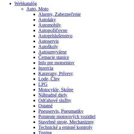
Webkatalóg
Auto, Moto
Alarmy, Zabezpečenie
Autolaky
Automobily
Autopožičovne
Autopríslušenstvo
Autoservis
Autoškoly
Autoumyvárne
Čerpacie stanice
Info pre motoristov
Inzercia
Karavany, Prívesy
Lode, Člny
LPG
Motocykle, Skútre
Náhradné diely
Odťahové služby
Ostatné
Pneuservis, Pneumatiky
Poistenie motorových vozidiel
Stavebné stroje, Mechanizmy
Technické a emisné kontroly
Tuning