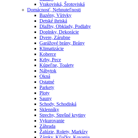
Vrakoviská, Šrotoviská
Domácnosť, Nehnuteľnosti
Bazény, Vírivky
Detské ihriská
Dlažby, Obklady, Podlahy
Doplnky, Dekorácie
Dvere, Zárubne
Garážové brány, Brány
Klimatizácie
Koberce
Krby, Pece
Kúpeľne, Toalety
Nábytok
Okná
Ostatné
Parkety
Ploty
Sauny
Schody, Schodiská
Sklenníky
Strechy, Strešné krytiny
Vykurovanie
Záhrada
Žalúzie, Rolety, Markízy
Zámky, Kľučky, Kovania