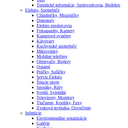
Turistické informácie, Sprievodcovia, Bedekre
Elektro, Spotrebiče
Chladničky, Mrazničky
Digestory
Elektro predajcovia
Fotoaparáty. Kamery
Kamerové systémy
Kávovary
Kuchynské spotrebiče
Mikrovlnky
Mobilné telefóny
Ohrievače, Bojlery
Ostatné
Práčky, Sušičky
Servis Elektro
Šijacie stroje
Sporáky, Rúry
Svetlá, Svietidlá
Televízory, Monitory
Tlačiarne, Kopírky, Faxy
Zvuková technika, Ozvučenie
Inštitúcie
Enviromentálne organizácie
Galérie