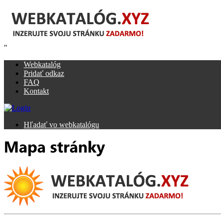
"
Webkatalóg
Pridať odkaz
FAQ
Kontakt
Hľadať vo webkatalógu