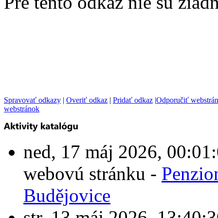
Pre tento odkaz nie sú žiad
Spravovať odkazy
|
Overiť odkaz
|
Pridať odkaz
|
Odporučiť webstrá
webstránok
ned, 17 máj 2026, 00:0
webovú stránku -
Penzio
Budějovice
str, 13 máj 2026, 13:4