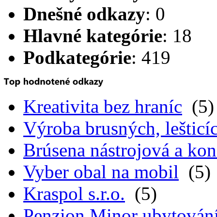
Dnešné odkazy
: 0
Hlavné kategórie
: 18
Podkategórie
: 419
Kreativita bez hraníc
(5)
Výroba brusných, lešticíc
Brúsena nástrojová a kon
Vyber obal na mobil
(5)
Kraspol s.r.o.
(5)
Penzion Minor ubytován