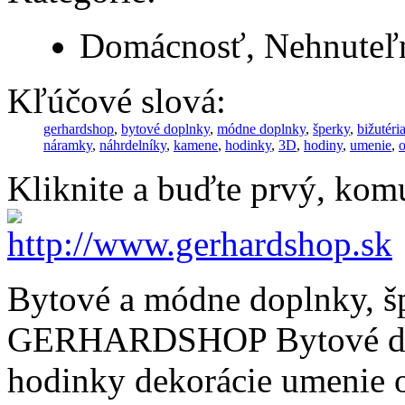
Domácnosť, Nehnuteľn
Kľúčové slová:
gerhardshop
,
bytové doplnky
,
módne doplnky
,
šperky
,
bižutéri
náramky
,
náhrdelníky
,
kamene
,
hodinky
,
3D
,
hodiny
,
umenie
,
o
Kliknite a buďte prvý, komu
Bytové a módne doplnky, šp
GERHARDSHOP
Bytové d
hodinky dekorácie umenie o