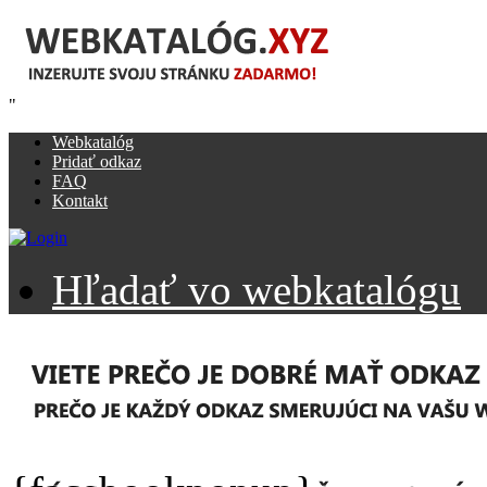
"
Webkatalóg
Pridať odkaz
FAQ
Kontakt
Hľadať vo webkatalógu