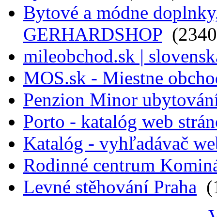
Bytové a módne doplnky, 
GERHARDSHOP
(2340
mileobchod.sk | slovensk
MOS.sk - Miestne obcho
Penzion Minor ubytován
Porto - katalóg web strá
Katalóg - vyhľadávač we
Rodinné centrum Komin
Levné stěhování Praha
(1
V