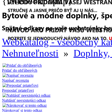
{facebookpopup}
Webkatalóg - všeobecný ka
Nehnuteľnosti
»
Doplnky,
Pridať do obľúbených
Napísať recenziu
Preposlať priateľovi
Nahlásiť neexistujúci odkaz
Nárokovať si tento odkaz