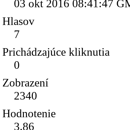
03 okt 2016 08:41:47 
Hlasov
7
Prichádzajúce kliknutia
0
Zobrazení
2340
Hodnotenie
3.86