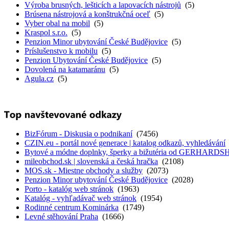
Výroba brusných, lešticích a lapovacích nástrojů
(5)
Brúsena nástrojová a konštrukčná oceľ
(5)
Vyber obal na mobil
(5)
Kraspol s.r.o.
(5)
Penzion Minor ubytování České Budějovice
(5)
Príslušenstvo k mobilu
(5)
Penzion Ubytování České Budějovice
(5)
Dovolená na katamaránu
(5)
Agula.cz
(5)
BizFórum - Diskusia o podnikaní
(7456)
CZIN.eu - portál nové generace | katalog odkazů, vyhledávání
Bytové a módne doplnky, šperky a bižutéria od GERHARD
mileobchod.sk | slovenská a česká hračka
(2108)
MOS.sk - Miestne obchody a služby
(2073)
Penzion Minor ubytování České Budějovice
(2028)
Porto - katalóg web stránok
(1963)
Katalóg - vyhľadávač web stránok
(1954)
Rodinné centrum Kominárka
(1749)
Levné stěhování Praha
(1666)