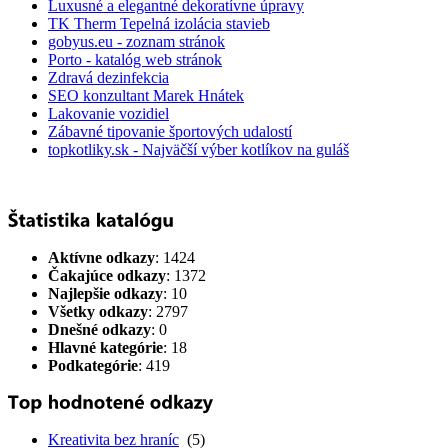
Luxusné a elegantné dekoratívne úpravy
TK Therm Tepelná izolácia stavieb
gobyus.eu - zoznam stránok
Porto - katalóg web stránok
Zdravá dezinfekcia
SEO konzultant Marek Hnátek
Lakovanie vozidiel
Zábavné tipovanie športových udalostí
topkotliky.sk - Najväčší výber kotlíkov na guláš
Aktívne odkazy
: 1424
Čakajúce odkazy
: 1372
Najlepšie odkazy
: 10
Všetky odkazy
: 2797
Dnešné odkazy
: 0
Hlavné kategórie
: 18
Podkategórie
: 419
Kreativita bez hraníc
(5)