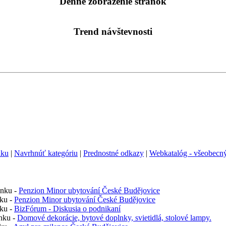
Denné zobrazenie stránok
Trend návštevnosti
nku
|
Navrhnúť kategóriu
|
Prednostné odkazy
|
Webkatalóg - všeobecný
ánku -
Penzion Minor ubytování České Budějovice
nku -
Penzion Minor ubytování České Budějovice
nku -
BizFórum - Diskusia o podnikaní
nku -
Domové dekorácie, bytové doplnky, svietidlá, stolové lampy.