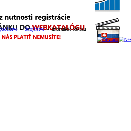
podárstvo
»
Strojárstvo
» Informácie odkazu