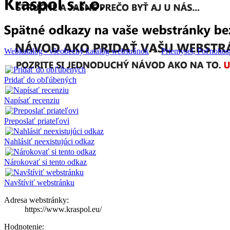
Webkatalóg - všeobecný katalóg webstránok
»
Priemysel, Poľnohos
Pridať do obľúbených
Napísať recenziu
Preposlať priateľovi
Nahlásiť neexistujúci odkaz
Nárokovať si tento odkaz
Navštíviť webstránku
Adresa webstránky:
https://www.kraspol.eu/
Hodnotenie: