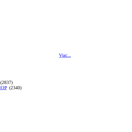
Viac...
(2837)
SHOP
(2340)