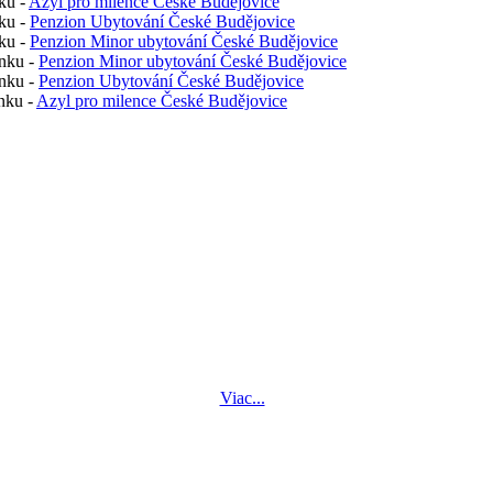
ku -
Azyl pro milence České Budějovice
ku -
Penzion Ubytování České Budějovice
ku -
Penzion Minor ubytování České Budějovice
nku -
Penzion Minor ubytování České Budějovice
nku -
Penzion Ubytování České Budějovice
nku -
Azyl pro milence České Budějovice
Viac...