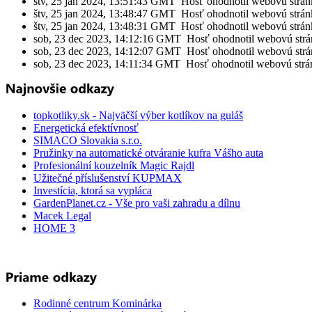
štv, 25 jan 2024, 13:51:43 GMT Hosť ohodnotil webovú strán
štv, 25 jan 2024, 13:48:47 GMT Hosť ohodnotil webovú strán
štv, 25 jan 2024, 13:48:31 GMT Hosť ohodnotil webovú strán
sob, 23 dec 2023, 14:12:16 GMT Hosť ohodnotil webovú strá
sob, 23 dec 2023, 14:12:07 GMT Hosť ohodnotil webovú strá
sob, 23 dec 2023, 14:11:34 GMT Hosť ohodnotil webovú strá
topkotliky.sk - Najväčší výber kotlíkov na guláš
Energetická efektívnosť
SIMACO Slovakia s.r.o.
Pružinky na automatické otváranie kufra Vášho auta
Profesionální kouzelník Magic Rajdl
Užitečné příslušenství KUPMAX
Investícia, ktorá sa vypláca
GardenPlanet.cz - Vše pro vaši zahradu a dílnu
Macek Legal
HOME 3
Rodinné centrum Kominárka