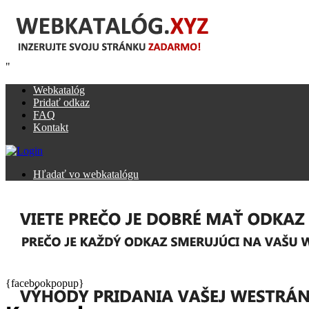
"
Webkatalóg
Pridať odkaz
FAQ
Kontakt
Hľadať vo webkatalógu
{facebookpopup}