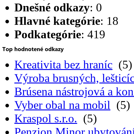
Dnešné odkazy
: 0
Hlavné kategórie
: 18
Podkategórie
: 419
Kreativita bez hraníc
(5)
Výroba brusných, lešticíc
Brúsena nástrojová a kon
Vyber obal na mobil
(5)
Kraspol s.r.o.
(5)
Penzion Minor ubytován