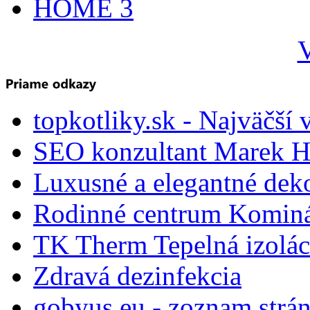
HOME 3
V
topkotliky.sk - Najväčší 
SEO konzultant Marek H
Luxusné a elegantné dek
Rodinné centrum Komin
TK Therm Tepelná izoláci
Zdravá dezinfekcia
gobyus.eu - zoznam strá