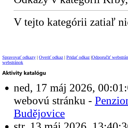
V tejto kategórii zatiaľ 
Spravovať odkazy
|
Overiť odkaz
|
Pridať odkaz
|
Odporučiť webstrá
webstránok
ned, 17 máj 2026, 00:0
webovú stránku -
Penzio
Budějovice
str, 13 máj 2026, 13:4