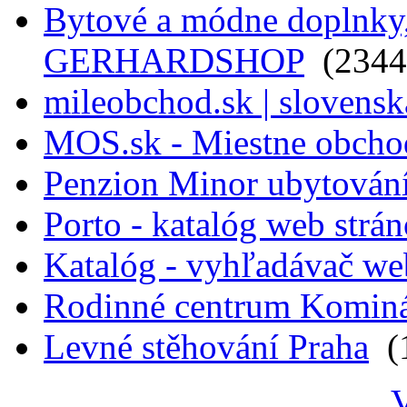
Bytové a módne doplnky, 
GERHARDSHOP
(2344
mileobchod.sk | slovensk
MOS.sk - Miestne obcho
Penzion Minor ubytován
Porto - katalóg web strá
Katalóg - vyhľadávač we
Rodinné centrum Komin
Levné stěhování Praha
(1
V