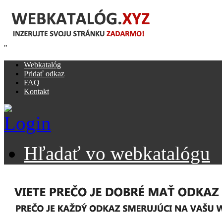
"
Webkatalóg
Pridať odkaz
FAQ
Kontakt
Hľadať vo webkatalógu