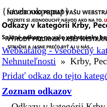
{facebookpopup}
Webkatalóg - všeobecný ka
Nehnuteľnosti
» Krby, Pec
Pridať odkaz do tejto kateg
Zoznam odkazov
Odkazy v kategórii Krby,