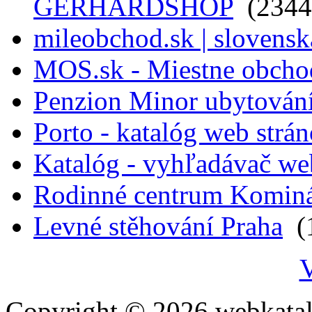
GERHARDSHOP
(2344
mileobchod.sk | slovensk
MOS.sk - Miestne obcho
Penzion Minor ubytován
Porto - katalóg web strá
Katalóg - vyhľadávač we
Rodinné centrum Komin
Levné stěhování Praha
(1
V
Copyright © 2026 webkatal