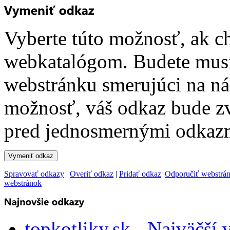
Vyberte túto možnosť, ak c
webkatalógom. Budete musi
webstránku smerujúci na ná
možnosť, váš odkaz bude z
pred jednosmernými odkazm
Spravovať odkazy
|
Overiť odkaz
|
Pridať odkaz
|
Odporučiť webstrá
webstránok
topkotliky.sk - Najväčší 