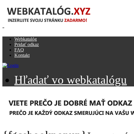
"
Webkatalóg
Pridať odkaz
FAQ
Kontakt
Hľadať vo webkatalógu