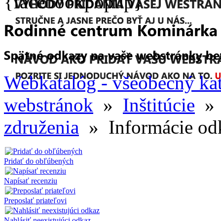
{facebookpopup}
Webkatalóg - všeobecný ka
webstránok
»
Inštitúcie
združenia
» Informácie od
Pridať do obľúbených
Napísať recenziu
Preposlať priateľovi
Nahlásiť neexistujúci odkaz