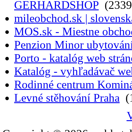
GERHARDSHOP
(2339
mileobchod.sk | slovensk
MOS.sk - Miestne obcho
Penzion Minor ubytován
Porto - katalóg web strá
Katalóg - vyhľadávač we
Rodinné centrum Komin
Levné stěhování Praha
(1
V