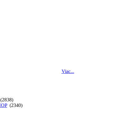
Viac...
(2838)
SHOP
(2340)