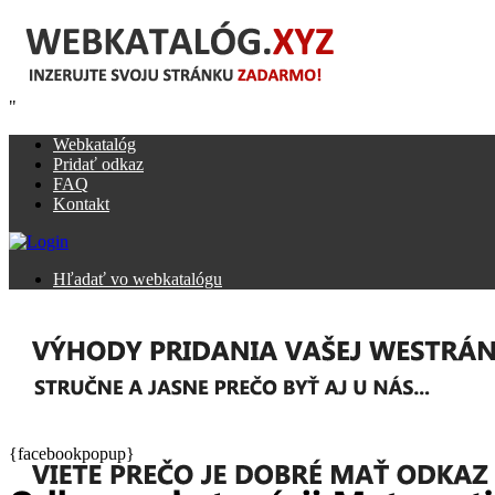
"
Webkatalóg
Pridať odkaz
FAQ
Kontakt
Hľadať vo webkatalógu
{facebookpopup}