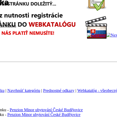
tematika
nku
|
Navrhnúť kategóriu
|
Prednostné odkazy
|
Webkatalóg - všeobecný
ánku -
Penzion Minor ubytování České Budějovice
nku -
Penzion Minor ubytování České Budějovice