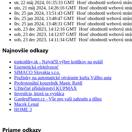
str, 22 máj 2024, 01:35:33 GMT Hosť ohodnotil webovú strá
uto, 21 máj 2024, 14:26:16 GMT Hosť ohodnotil webovú strá
štv, 25 jan 2024, 13:51:43 GMT Hosť ohodnotil webovú strán
štv, 25 jan 2024, 13:48:47 GMT Hosť ohodnotil webovú strán
štv, 25 jan 2024, 13:48:31 GMT Hosť ohodnotil webovú strán
sob, 23 dec 2023, 14:12:16 GMT Hosť ohodnotil webovú strá
sob, 23 dec 2023, 14:12:07 GMT Hosť ohodnotil webovú strá
sob, 23 dec 2023, 14:11:34 GMT Hosť ohodnotil webovú strá
topkotliky.sk - Najväčší výber kotlíkov na guláš
Energetická efektívnosť
SIMACO Slovakia s.r.o.
Pružinky na automatické otváranie kufra Vášho auta
Profesionální kouzelník Magic Rajdl
Užitečné příslušenství KUPMAX
Investícia, ktorá sa vypláca
GardenPlanet.cz - Vše pro vaši zahradu a dílnu
Macek Legal
HOME 3