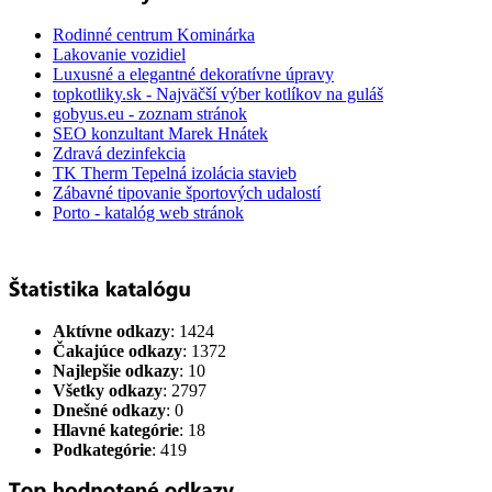
Rodinné centrum Kominárka
Lakovanie vozidiel
Luxusné a elegantné dekoratívne úpravy
topkotliky.sk - Najväčší výber kotlíkov na guláš
gobyus.eu - zoznam stránok
SEO konzultant Marek Hnátek
Zdravá dezinfekcia
TK Therm Tepelná izolácia stavieb
Zábavné tipovanie športových udalostí
Porto - katalóg web stránok
Aktívne odkazy
: 1424
Čakajúce odkazy
: 1372
Najlepšie odkazy
: 10
Všetky odkazy
: 2797
Dnešné odkazy
: 0
Hlavné kategórie
: 18
Podkategórie
: 419