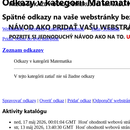
Webkatalóg - všeobecný katalóg webstránok
»
Veda, Technika
» Ma
Pridať odkaz do tejto kategórie
Zoznam odkazov
Odkazy v kategórii Matematika
V tejto kategórii zatiaľ nie sú žiadne odkazy
Spravovať odkazy
|
Overiť odkaz
|
Pridať odkaz
|
Odporučiť webstrá
ned, 17 máj 2026, 00:01:04 GMT Hosť ohodnotil webovú str
str, 13 máj 2026, 13:40:30 GMT Hosť ohodnotil webovú strá