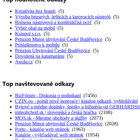
Kreativita bez hraníc
(5)
Výroba brusných, lešticích a lapovacích nástrojů
(5)
Brúsena nástrojová a konštrukčná oceľ
(5)
Vyber obal na mobil
(5)
Kraspol s.r.o.
(5)
Penzion Minor ubytování České Budějovice
(5)
Príslušenstvo k mobilu
(5)
Penzion Ubytování České Budějovice
(5)
Dovolená na katamaránu
(5)
Agula.cz
(5)
BizFórum - Diskusia o podnikaní
(7456)
CZIN.eu - portál nové generace | katalog odkazů, vyhledávání
Bytové a módne doplnky, šperky a bižutéria od GERHARD
mileobchod.sk | slovenská a česká hračka
(2108)
MOS.sk - Miestne obchody a služby
(2073)
Penzion Minor ubytování České Budějovice
(2028)
Porto - katalóg web stránok
(1963)
Katalóg - vyhľadávač web stránok
(1954)