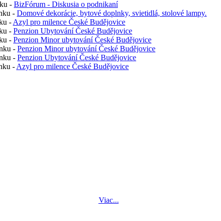
nku -
BizFórum - Diskusia o podnikaní
nku -
Domové dekorácie, bytové doplnky, svietidlá, stolové lampy.
ku -
Azyl pro milence České Budějovice
ku -
Penzion Ubytování České Budějovice
ku -
Penzion Minor ubytování České Budějovice
nku -
Penzion Minor ubytování České Budějovice
nku -
Penzion Ubytování České Budějovice
nku -
Azyl pro milence České Budějovice
Viac...