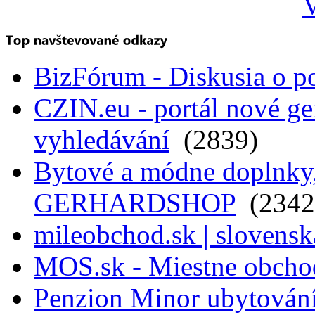
V
BizFórum - Diskusia o p
CZIN.eu - portál nové ge
vyhledávání
(2839)
Bytové a módne doplnky, 
GERHARDSHOP
(2342
mileobchod.sk | slovensk
MOS.sk - Miestne obcho
Penzion Minor ubytován