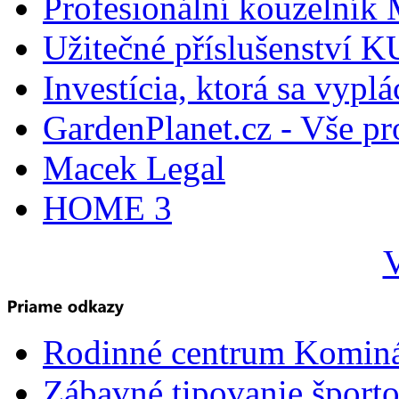
Profesionální kouzelník 
Užitečné příslušenství
Investícia, ktorá sa vyplá
GardenPlanet.cz - Vše pr
Macek Legal
HOME 3
V
Rodinné centrum Komin
Zábavné tipovanie športo