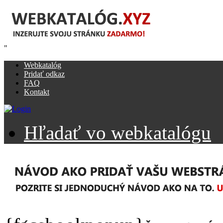
"
Webkatalóg
Pridať odkaz
FAQ
Kontakt
Hľadať vo webkatalógu