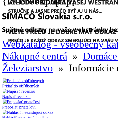
{facebookpopup}
Webkatalóg - všeobecný ka
Nákupné centrá
»
Domáce 
Železiarstvo
» Informácie 
Pridať do obľúbených
Napísať recenziu
Preposlať priateľovi
Nahlásiť neexistujúci odkaz