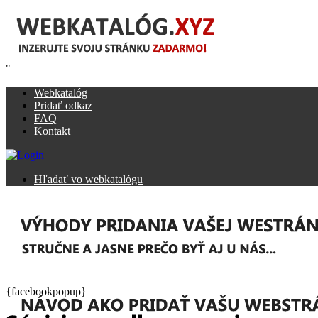
"
Webkatalóg
Pridať odkaz
FAQ
Kontakt
Hľadať vo webkatalógu
{facebookpopup}