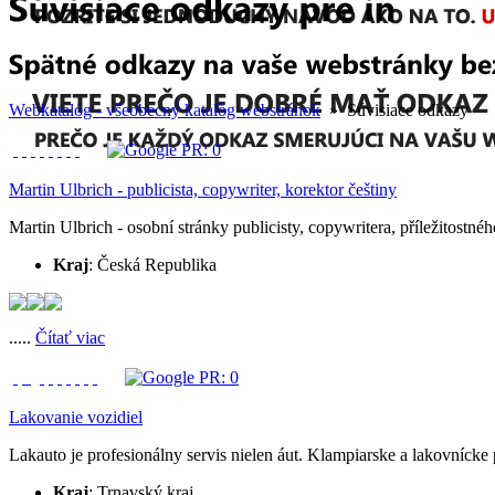
Webkatalóg - všeobecný katalóg webstránok
» Súvisiace odkazy
Martin Ulbrich - publicista, copywriter, korektor češtiny
Martin Ulbrich - osobní stránky publicisty, copywritera, příležitostnéh
Kraj
: Česká Republika
.....
Čítať viac
Lakovanie vozidiel
Lakauto je profesionálny servis nielen áut. Klampiarske a lakovnícke p
Kraj
: Trnavský kraj