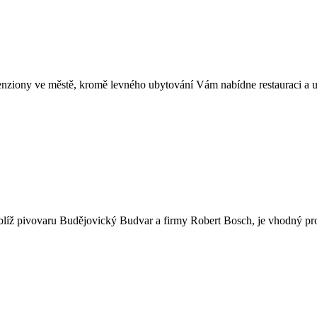
enziony ve městě, kromě levného ubytování Vám nabídne restauraci a uz
íž pivovaru Budějovický Budvar a firmy Robert Bosch, je vhodný pro s