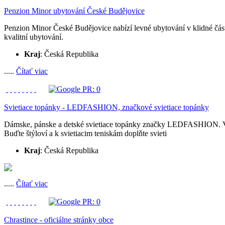
Penzion Minor ubytování České Budějovice
Penzion Minor České Budějovice nabízí levné ubytování v klidné část
kvalitní ubytování.
Kraj
: Česká Republika
.....
Čítať viac
Svietiace topánky - LEDFASHION, značkové svietiace topánky
Dámske, pánske a detské svietiace topánky značky LEDFASHION. V s
Buďte štýloví a k svietiacim teniskám doplňte svieti
Kraj
: Česká Republika
.....
Čítať viac
Chrastince - oficiálne stránky obce