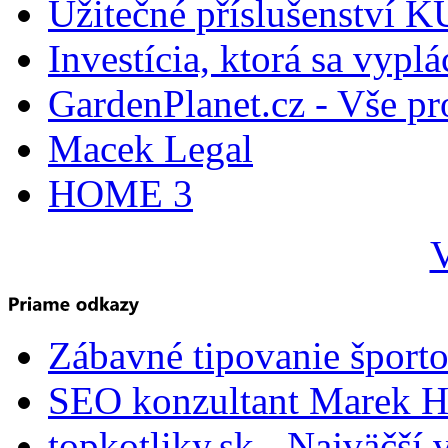
Užitečné příslušenství
Investícia, ktorá sa vyplá
GardenPlanet.cz - Vše pr
Macek Legal
HOME 3
V
Zábavné tipovanie športo
SEO konzultant Marek H
topkotliky.sk - Najväčší 