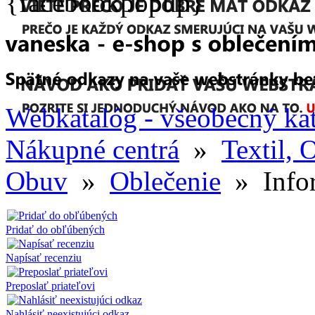
{facebookpopup}
Webkatalóg - všeobecný ka
Nákupné centrá
»
Textil, 
Obuv
»
Oblečenie
» Infor
Pridať do obľúbených
Napísať recenziu
Preposlať priateľovi
Nahlásiť neexistujúci odkaz