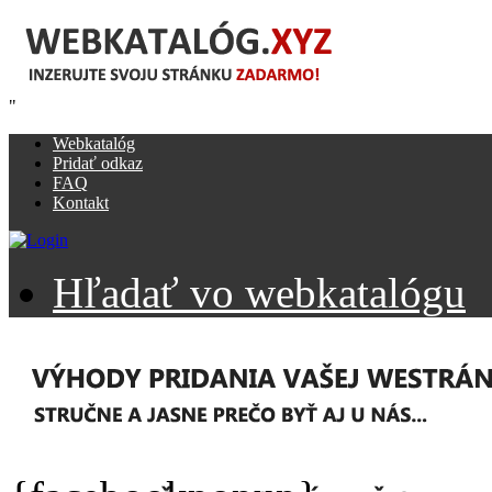
"
Webkatalóg
Pridať odkaz
FAQ
Kontakt
Hľadať vo webkatalógu