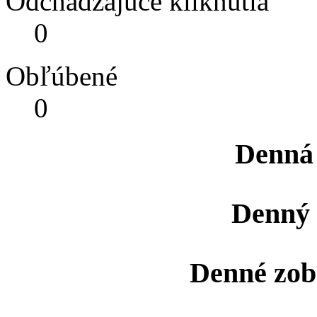
Odchádzajúce kliknutia
0
Obľúbené
0
Denná
Denný 
Denné zob