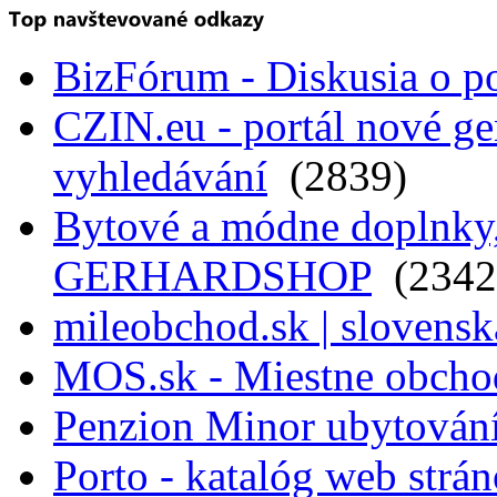
BizFórum - Diskusia o p
CZIN.eu - portál nové ge
vyhledávání
(2839)
Bytové a módne doplnky, 
GERHARDSHOP
(2342
mileobchod.sk | slovensk
MOS.sk - Miestne obcho
Penzion Minor ubytován
Porto - katalóg web strá