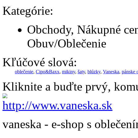
Kategórie:
Obchody, Nákupné cent
Obuv/Oblečenie
Kľúčové slová:
oblečenie
,
Cipo&Baxx
,
mikiny
,
šaty
,
blúzky
,
Vaneska
,
pánske 
Kliknite a buďte prvý, komu
vaneska - e-shop s oblečen