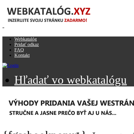
"
Webkatalóg
Pridať odkaz
FAQ
Kontakt
Hľadať vo webkatalógu