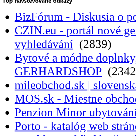
BizFórum - Diskusia o p
CZIN.eu - portál nové ge
vyhledávání
(2839)
Bytové a módne doplnky, 
GERHARDSHOP
(2342
mileobchod.sk | slovensk
MOS.sk - Miestne obcho
Penzion Minor ubytován
Porto - katalóg web strá