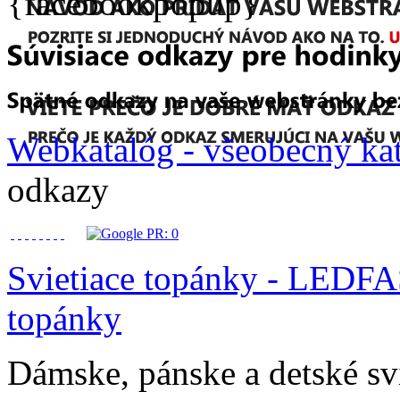
{facebookpopup}
Webkatalóg - všeobecný ka
odkazy
Svietiace topánky - LEDFA
topánky
Dámske, pánske a detské sv