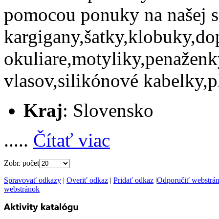
pomocou ponuky na našej s
kargigany,šatky,klobuky,do
okuliare,motyliky,penaženk
vlasov,silikónové kabelky,
Kraj
: Slovensko
.....
Čítať viac
Zobr. počet
Spravovať odkazy
|
Overiť odkaz
|
Pridať odkaz
|
Odporučiť webstrá
webstránok