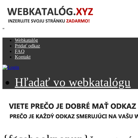
"
Webkatalóg
Pridať odkaz
FAQ
Kontakt
Hľadať vo webkatalógu