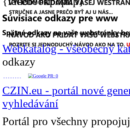
{facebookpopup}
Webkatalóg - všeobecný ka
odkazy
CZIN.eu - portál nové gener
vyhledávání
Portál pro všechny propojuj