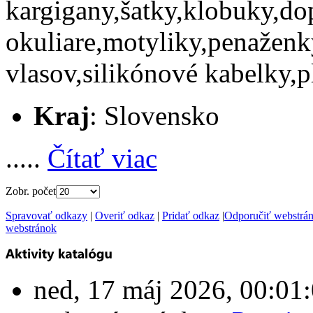
kargigany,šatky,klobuky,do
okuliare,motyliky,penaženk
vlasov,silikónové kabelky,
Kraj
: Slovensko
.....
Čítať viac
Zobr. počet
Spravovať odkazy
|
Overiť odkaz
|
Pridať odkaz
|
Odporučiť webstrá
webstránok
ned, 17 máj 2026, 00:0