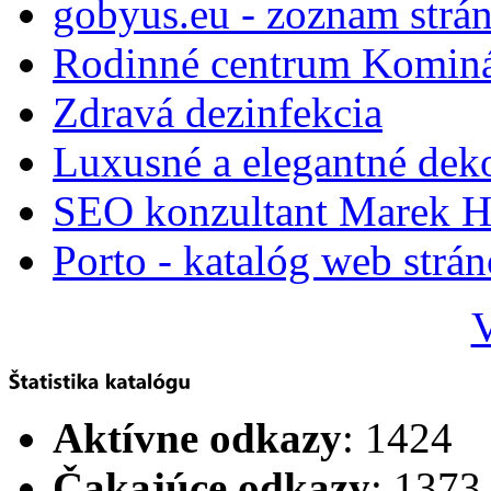
gobyus.eu - zoznam strá
Rodinné centrum Komin
Zdravá dezinfekcia
Luxusné a elegantné dek
SEO konzultant Marek H
Porto - katalóg web strá
V
Aktívne odkazy
: 1424
Čakajúce odkazy
: 1373