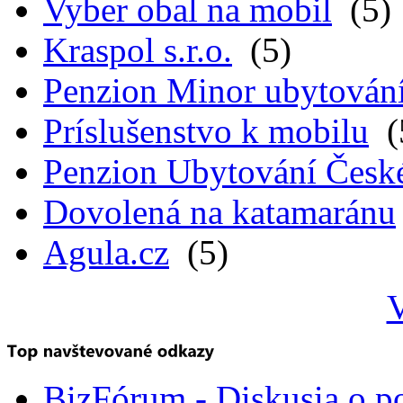
Vyber obal na mobil
(5)
Kraspol s.r.o.
(5)
Penzion Minor ubytován
Príslušenstvo k mobilu
(
Penzion Ubytování Česk
Dovolená na katamaránu
Agula.cz
(5)
V
BizFórum - Diskusia o p