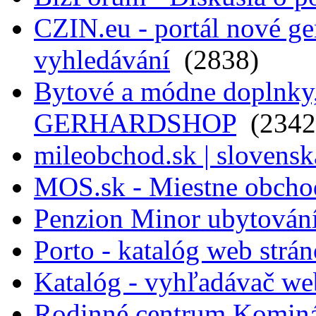
CZIN.eu - portál nové ge
vyhledávání
(2838)
Bytové a módne doplnky, 
GERHARDSHOP
(2342
mileobchod.sk | slovensk
MOS.sk - Miestne obcho
Penzion Minor ubytován
Porto - katalóg web strá
Katalóg - vyhľadávač we
Rodinné centrum Komin