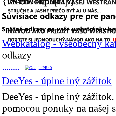
{facebookpopup}
Webkatalóg - všeobecný ka
odkazy
DeeYes - úplne iný zážitok
DeeYes - úplne iný zážitok.
pomocou ponuky na našej s