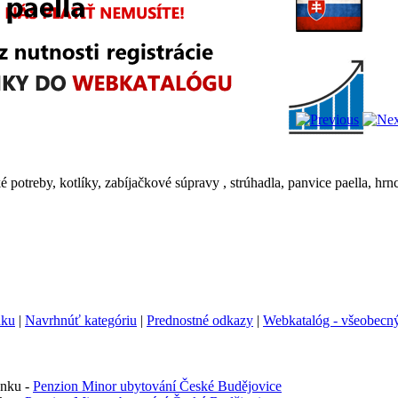
potreby, kotlíky, zabíjačkové súpravy , strúhadla, panvice paella, hr
nku
|
Navrhnúť kategóriu
|
Prednostné odkazy
|
Webkatalóg - všeobecný
ánku -
Penzion Minor ubytování České Budějovice