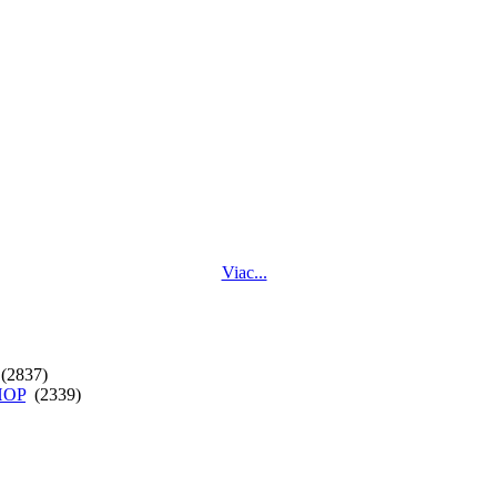
Viac...
(2837)
SHOP
(2339)