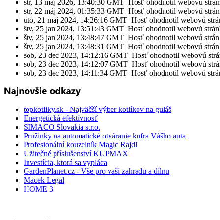
str, 13 máj 2026, 13:40:30 GMT Hosť ohodnotil webovú strá
str, 22 máj 2024, 01:35:33 GMT Hosť ohodnotil webovú strá
uto, 21 máj 2024, 14:26:16 GMT Hosť ohodnotil webovú strá
štv, 25 jan 2024, 13:51:43 GMT Hosť ohodnotil webovú strán
štv, 25 jan 2024, 13:48:47 GMT Hosť ohodnotil webovú strán
štv, 25 jan 2024, 13:48:31 GMT Hosť ohodnotil webovú strán
sob, 23 dec 2023, 14:12:16 GMT Hosť ohodnotil webovú strá
sob, 23 dec 2023, 14:12:07 GMT Hosť ohodnotil webovú strá
sob, 23 dec 2023, 14:11:34 GMT Hosť ohodnotil webovú strá
topkotliky.sk - Najväčší výber kotlíkov na guláš
Energetická efektívnosť
SIMACO Slovakia s.r.o.
Pružinky na automatické otváranie kufra Vášho auta
Profesionální kouzelník Magic Rajdl
Užitečné příslušenství KUPMAX
Investícia, ktorá sa vypláca
GardenPlanet.cz - Vše pro vaši zahradu a dílnu
Macek Legal
HOME 3