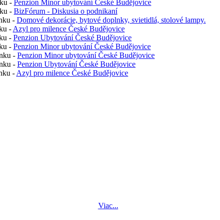
nku -
Penzion Minor ubytování České Budějovice
nku -
BizFórum - Diskusia o podnikaní
nku -
Domové dekorácie, bytové doplnky, svietidlá, stolové lampy.
ku -
Azyl pro milence České Budějovice
ku -
Penzion Ubytování České Budějovice
ku -
Penzion Minor ubytování České Budějovice
nku -
Penzion Minor ubytování České Budějovice
nku -
Penzion Ubytování České Budějovice
nku -
Azyl pro milence České Budějovice
Viac...