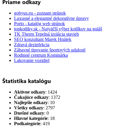
gobyus.eu - zoznam stránok
Luxusné a elegantné dekoratívne úpravy
Porto - katalóg web stránok
topkotliky.sk - Najväčší výber kotlíkov na guláš
TK Therm Tepelná izolácia stavieb
SEO konzultant Marek Hnátek
Zdravá dezinfekcia
Zábavné tipovanie športových udalostí
Rodinné centrum Kominárka
Lakovanie vozidiel
Aktívne odkazy
: 1424
Čakajúce odkazy
: 1372
Najlepšie odkazy
: 10
Všetky odkazy
: 2797
Dnešné odkazy
: 0
Hlavné kategórie
: 18
Podkategórie
: 419