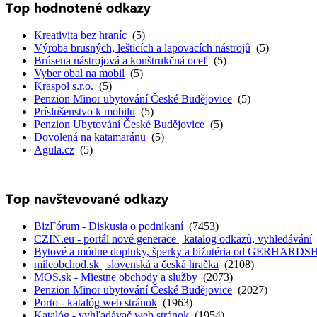
Kreativita bez hraníc
(5)
Výroba brusných, lešticích a lapovacích nástrojů
(5)
Brúsena nástrojová a konštrukčná oceľ
(5)
Vyber obal na mobil
(5)
Kraspol s.r.o.
(5)
Penzion Minor ubytování České Budějovice
(5)
Príslušenstvo k mobilu
(5)
Penzion Ubytování České Budějovice
(5)
Dovolená na katamaránu
(5)
Agula.cz
(5)
BizFórum - Diskusia o podnikaní
(7453)
CZIN.eu - portál nové generace | katalog odkazů, vyhledávání
Bytové a módne doplnky, šperky a bižutéria od GERHARD
mileobchod.sk | slovenská a česká hračka
(2108)
MOS.sk - Miestne obchody a služby
(2073)
Penzion Minor ubytování České Budějovice
(2027)
Porto - katalóg web stránok
(1963)
Katalóg - vyhľadávač web stránok
(1954)