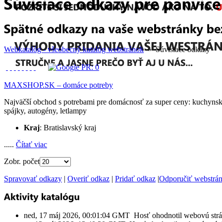
Webkatalóg - všeobecný katalóg webstránok
» Súvisiace odkazy
MAXSHOP.SK – domáce potreby
Najväčší obchod s potrebami pre domácnosť za super ceny: kuchynské 
spájky, autogény, letlampy
Kraj
: Bratislavský kraj
.....
Čítať viac
Zobr. počet
Spravovať odkazy
|
Overiť odkaz
|
Pridať odkaz
|
Odporučiť webstrá
ned, 17 máj 2026, 00:01:04 GMT Hosť ohodnotil webovú str