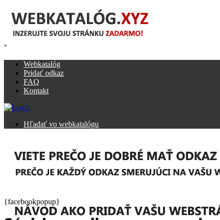
"
Webkatalóg
Pridať odkaz
FAQ
Kontakt
Hľadať vo webkatalógu
{facebookpopup}