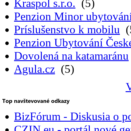
Kraspol s.r.o.
(5)
Penzion Minor ubytován
Príslušenstvo k mobilu
(
Penzion Ubytování Česk
Dovolená na katamaránu
Agula.cz
(5)
V
BizFórum - Diskusia o p
CZIN.eu - portál nové ge