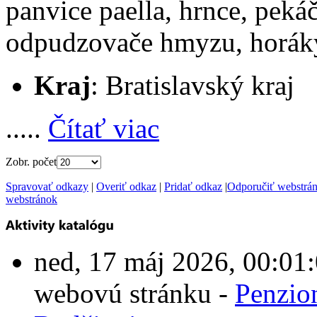
panvice paella, hrnce, pekáč
odpudzovače hmyzu, horáky,
Kraj
: Bratislavský kraj
.....
Čítať viac
Zobr. počet
Spravovať odkazy
|
Overiť odkaz
|
Pridať odkaz
|
Odporučiť webstrá
webstránok
ned, 17 máj 2026, 00:0
webovú stránku -
Penzio