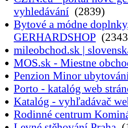
vyhledávání
(2839)
Bytové a módne doplnky, 
GERHARDSHOP
(2343
mileobchod.sk | slovensk
MOS.sk - Miestne obcho
Penzion Minor ubytován
Porto - katalóg web strá
Katalóg - vyhľadávač we
Rodinné centrum Komin
Levné stěhování Praha
(1