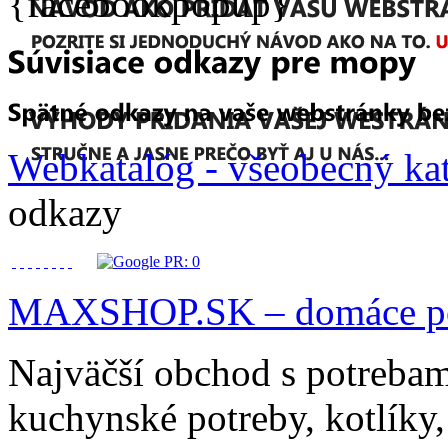
{facebookpopup}
Webkatalóg - všeobecný ka
odkazy
MAXSHOP.SK – domáce po
Najväčší obchod s potrebam
kuchynské potreby, kotlíky,