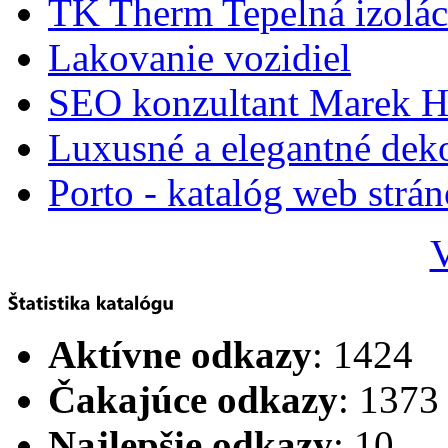
TK Therm Tepelná izoláci
Lakovanie vozidiel
SEO konzultant Marek H
Luxusné a elegantné dek
Porto - katalóg web strá
V
Aktívne odkazy
: 1424
Čakajúce odkazy
: 1373
Najlepšie odkazy
: 10