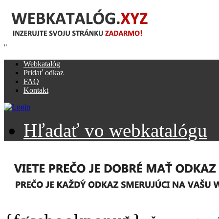
"
Webkatalóg
Pridať odkaz
FAQ
Kontakt
Hľadať vo webkatalógu