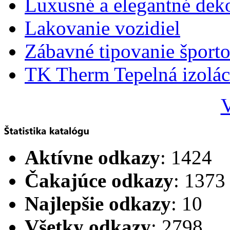
Luxusné a elegantné dek
Lakovanie vozidiel
Zábavné tipovanie športo
TK Therm Tepelná izoláci
V
Aktívne odkazy
: 1424
Čakajúce odkazy
: 1373
Najlepšie odkazy
: 10
Všetky odkazy
: 2798