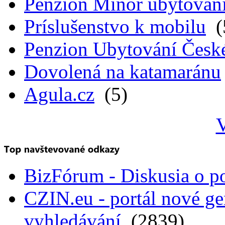
Penzion Minor ubytován
Príslušenstvo k mobilu
(
Penzion Ubytování Česk
Dovolená na katamaránu
Agula.cz
(5)
V
BizFórum - Diskusia o p
CZIN.eu - portál nové ge
vyhledávání
(2839)