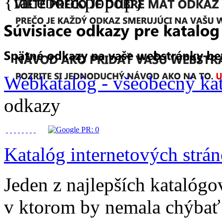
{facebookpopup}
Webkatalóg - všeobecný ka
odkazy
Katalóg internetových strá
Jeden z najlepších katalógo
v ktorom by nemala chýbať 