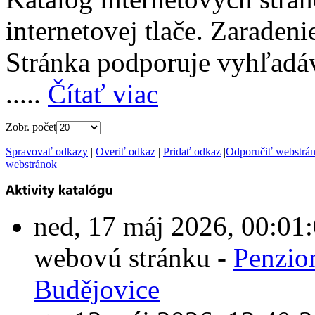
internetovej tlače. Zaraden
Stránka podporuje vyhľadáv
.....
Čítať viac
Zobr. počet
Spravovať odkazy
|
Overiť odkaz
|
Pridať odkaz
|
Odporučiť webstrá
webstránok
ned, 17 máj 2026, 00:0
webovú stránku -
Penzio
Budějovice