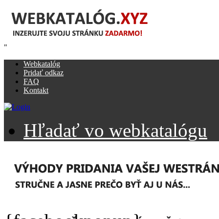
"
Webkatalóg
Pridať odkaz
FAQ
Kontakt
Hľadať vo webkatalógu