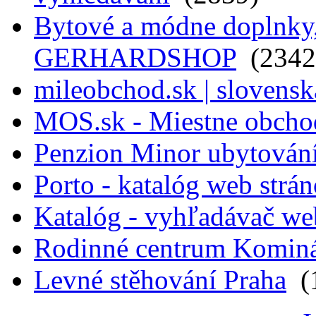
Bytové a módne doplnky, 
GERHARDSHOP
(2342
mileobchod.sk | slovensk
MOS.sk - Miestne obcho
Penzion Minor ubytován
Porto - katalóg web strá
Katalóg - vyhľadávač we
Rodinné centrum Komin
Levné stěhování Praha
(1