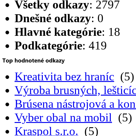
Všetky odkazy
: 2797
Dnešné odkazy
: 0
Hlavné kategórie
: 18
Podkategórie
: 419
Kreativita bez hraníc
(5)
Výroba brusných, lešticíc
Brúsena nástrojová a kon
Vyber obal na mobil
(5)
Kraspol s.r.o.
(5)