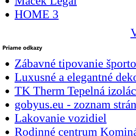
Macek Legal
HOME 3
V
Zábavné tipovanie športo
Luxusné a elegantné dek
TK Therm Tepelná izoláci
gobyus.eu - zoznam strá
Lakovanie vozidiel
Rodinné centrum Komin