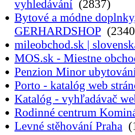
vyhledávání
(2837)
Bytové a módne doplnky, 
GERHARDSHOP
(2340
mileobchod.sk | slovensk
MOS.sk - Miestne obcho
Penzion Minor ubytován
Porto - katalóg web strá
Katalóg - vyhľadávač we
Rodinné centrum Komin
Levné stěhování Praha
(1