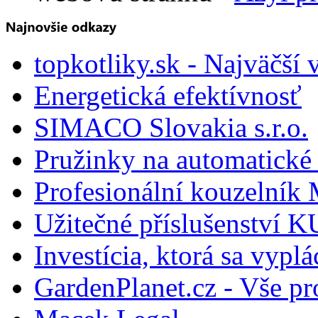
topkotliky.sk - Najväčší 
Energetická efektívnosť
SIMACO Slovakia s.r.o.
Pružinky na automatické 
Profesionální kouzelník 
Užitečné příslušenství
Investícia, ktorá sa vyplá
GardenPlanet.cz - Vše pr