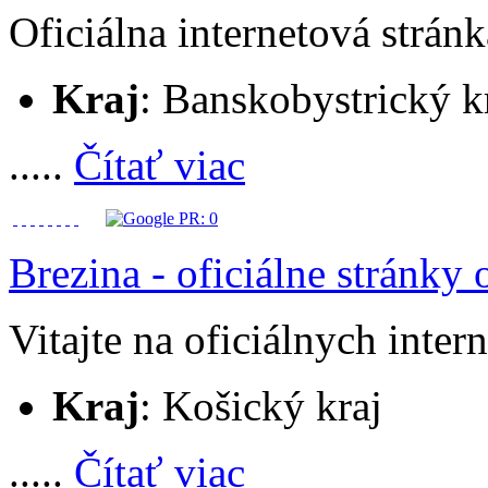
Oficiálna internetová strán
Kraj
: Banskobystrický k
.....
Čítať viac
Brezina - oficiálne stránky 
Vitajte na oficiálnych inte
Kraj
: Košický kraj
.....
Čítať viac