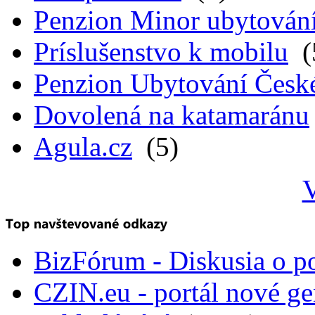
Penzion Minor ubytován
Príslušenstvo k mobilu
(
Penzion Ubytování Česk
Dovolená na katamaránu
Agula.cz
(5)
V
BizFórum - Diskusia o p
CZIN.eu - portál nové ge