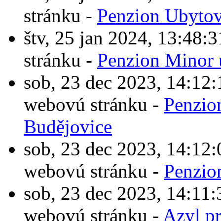
stránku -
Penzion Ubytov
štv, 25 jan 2024, 13:4
stránku -
Penzion Minor 
sob, 23 dec 2023, 14:1
webovú stránku -
Penzio
Budějovice
sob, 23 dec 2023, 14:1
webovú stránku -
Penzio
sob, 23 dec 2023, 14:1
webovú stránku -
Azyl p