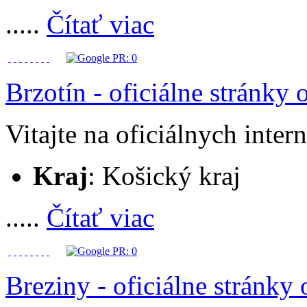
.....
Čítať viac
Brzotín - oficiálne stránky 
Vitajte na oficiálnych inte
Kraj
: Košický kraj
.....
Čítať viac
Breziny - oficiálne stránky