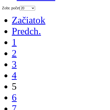
Zobr. počet
Začiatok
Predch.
1
2
3
4
5
6
7