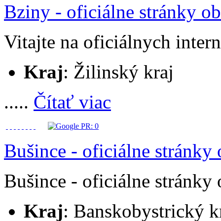
Bziny - oficiálne stránky o
Vitajte na oficiálnych inte
Kraj
: Žilinský kraj
.....
Čítať viac
Bušince - oficiálne stránky
Bušince - oficiálne stránky
Kraj
: Banskobystrický k