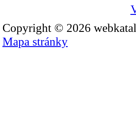
V
Copyright © 2026 webkatal
Mapa stránky