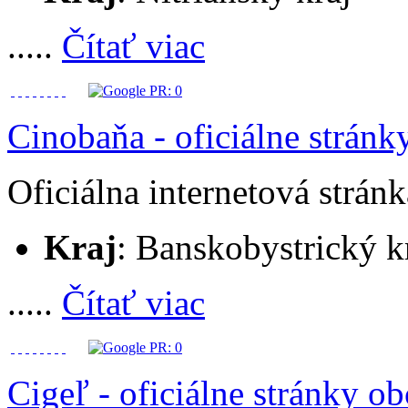
.....
Čítať viac
Cinobaňa - oficiálne stránk
Oficiálna internetová strán
Kraj
: Banskobystrický k
.....
Čítať viac
Cigeľ - oficiálne stránky ob