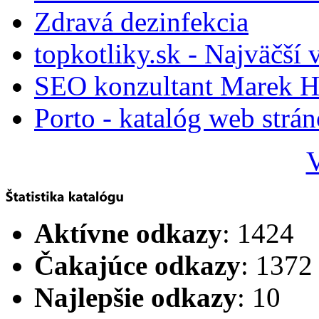
Zdravá dezinfekcia
topkotliky.sk - Najväčší 
SEO konzultant Marek H
Porto - katalóg web strá
V
Aktívne odkazy
: 1424
Čakajúce odkazy
: 1372
Najlepšie odkazy
: 10