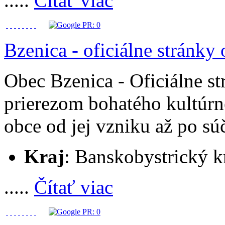
.....
Čítať viac
Bzenica - oficiálne stránky
Obec Bzenica - Oficiálne s
prierezom bohatého kultúrn
obce od jej vzniku až po sú
Kraj
: Banskobystrický k
.....
Čítať viac