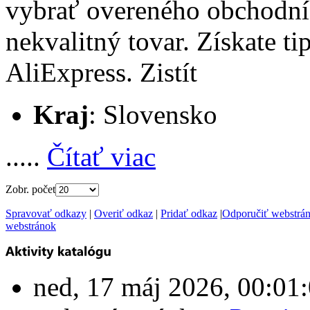
vybrať overeného obchodník
nekvalitný tovar. Získate ti
AliExpress. Zistít
Kraj
: Slovensko
.....
Čítať viac
Zobr. počet
Spravovať odkazy
|
Overiť odkaz
|
Pridať odkaz
|
Odporučiť webstrá
webstránok
ned, 17 máj 2026, 00:0