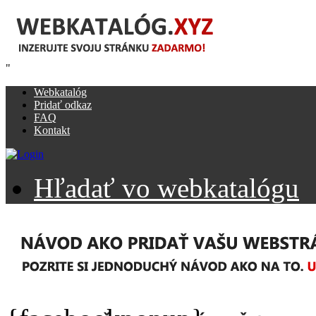
"
Webkatalóg
Pridať odkaz
FAQ
Kontakt
Hľadať vo webkatalógu