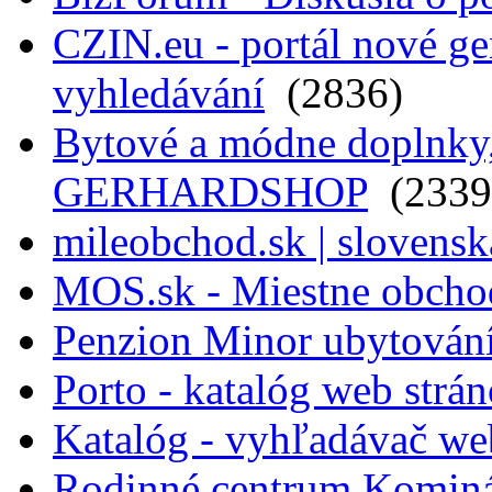
CZIN.eu - portál nové ge
vyhledávání
(2836)
Bytové a módne doplnky, 
GERHARDSHOP
(2339
mileobchod.sk | slovensk
MOS.sk - Miestne obcho
Penzion Minor ubytován
Porto - katalóg web strá
Katalóg - vyhľadávač we
Rodinné centrum Komin