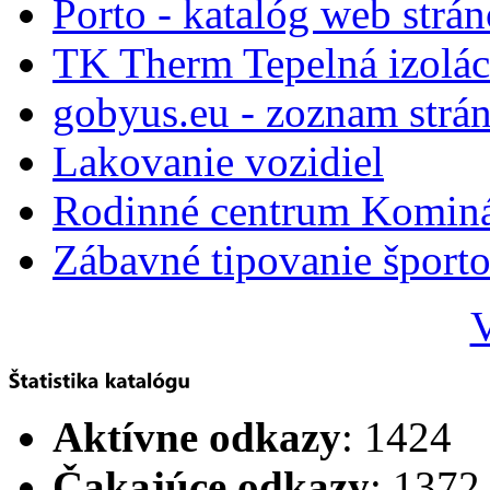
Porto - katalóg web strá
TK Therm Tepelná izoláci
gobyus.eu - zoznam strá
Lakovanie vozidiel
Rodinné centrum Komin
Zábavné tipovanie športo
V
Aktívne odkazy
: 1424
Čakajúce odkazy
: 1372