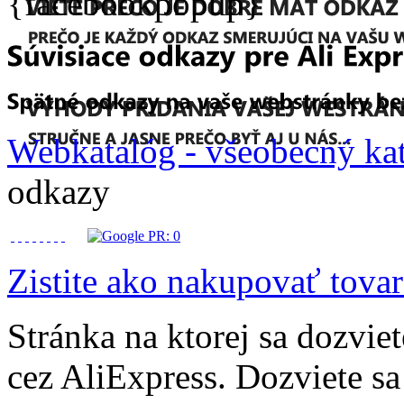
{facebookpopup}
Webkatalóg - všeobecný ka
odkazy
Zistite ako nakupovať tovar
Stránka na ktorej sa dozvie
cez AliExpress. Dozviete s