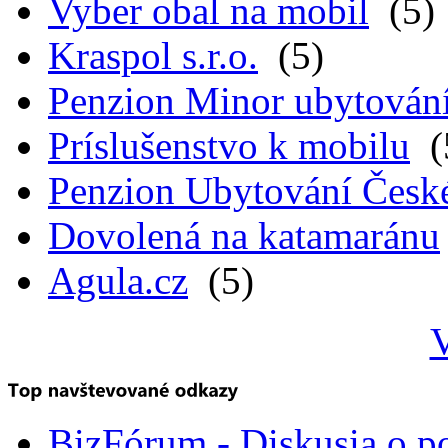
Vyber obal na mobil
(5)
Kraspol s.r.o.
(5)
Penzion Minor ubytován
Príslušenstvo k mobilu
(
Penzion Ubytování Česk
Dovolená na katamaránu
Agula.cz
(5)
V
BizFórum - Diskusia o p