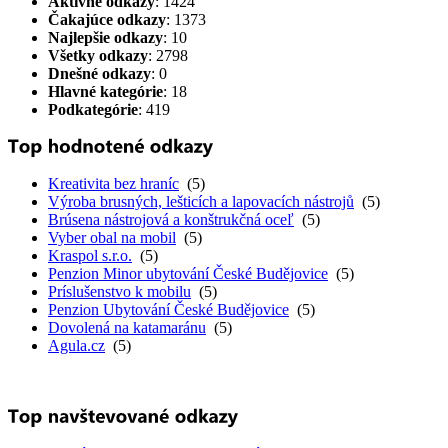
Aktívne odkazy
: 1424
Čakajúce odkazy
: 1373
Najlepšie odkazy
: 10
Všetky odkazy
: 2798
Dnešné odkazy
: 0
Hlavné kategórie
: 18
Podkategórie
: 419
Kreativita bez hraníc
(5)
Výroba brusných, lešticích a lapovacích nástrojů
(5)
Brúsena nástrojová a konštrukčná oceľ
(5)
Vyber obal na mobil
(5)
Kraspol s.r.o.
(5)
Penzion Minor ubytování České Budějovice
(5)
Príslušenstvo k mobilu
(5)
Penzion Ubytování České Budějovice
(5)
Dovolená na katamaránu
(5)
Agula.cz
(5)