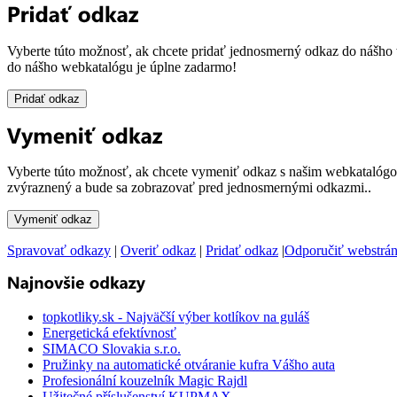
Vyberte túto možnosť, ak chcete pridať jednosmerný odkaz do nášho
do nášho webkatalógu je úplne zadarmo!
Vyberte túto možnosť, ak chcete vymeniť odkaz s našim webkatalógo
zvýraznený a bude sa zobrazovať pred jednosmernými odkazmi..
Spravovať odkazy
|
Overiť odkaz
|
Pridať odkaz
|
Odporučiť webstrá
topkotliky.sk - Najväčší výber kotlíkov na guláš
Energetická efektívnosť
SIMACO Slovakia s.r.o.
Pružinky na automatické otváranie kufra Vášho auta
Profesionální kouzelník Magic Rajdl
Užitečné příslušenství KUPMAX