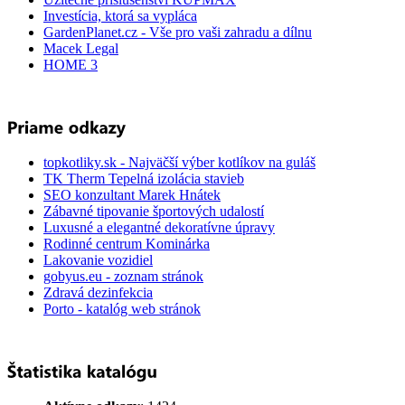
Investícia, ktorá sa vypláca
GardenPlanet.cz - Vše pro vaši zahradu a dílnu
Macek Legal
HOME 3
topkotliky.sk - Najväčší výber kotlíkov na guláš
TK Therm Tepelná izolácia stavieb
SEO konzultant Marek Hnátek
Zábavné tipovanie športových udalostí
Luxusné a elegantné dekoratívne úpravy
Rodinné centrum Kominárka
Lakovanie vozidiel
gobyus.eu - zoznam stránok
Zdravá dezinfekcia
Porto - katalóg web stránok