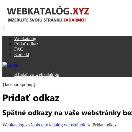
"
Webkatalóg
Pridať odkaz
FAQ
Kontakt
Hľadať vo webkatalógu
{facebookpopup}
Webkatalóg - všeobecný katalóg webstránok
» Pridať odkaz