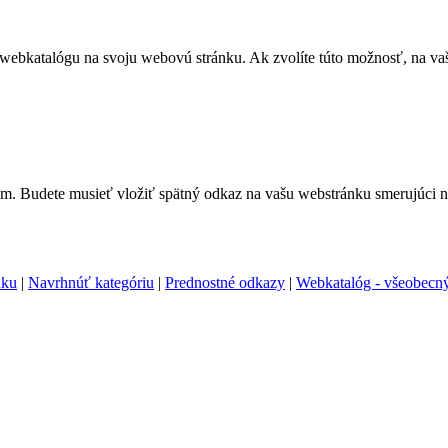
 webkatalógu na svoju webovú stránku. Ak zvolíte túto možnosť, na va
m. Budete musieť vložiť spätný odkaz na vašu webstránku smerujúci n
nku
|
Navrhnúť kategóriu
|
Prednostné odkazy
|
Webkatalóg - všeobecný