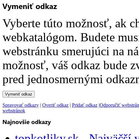
Vyberte túto možnosť, ak c
webkatalógom. Budete musi
webstránku smerujúci na ná
možnosť, váš odkaz bude z
pred jednosmernými odkazm
Spravovať odkazy
|
Overiť odkaz
|
Pridať odkaz
|
Odporučiť webstrá
webstránok
topkotliky.sk - Najväčší 