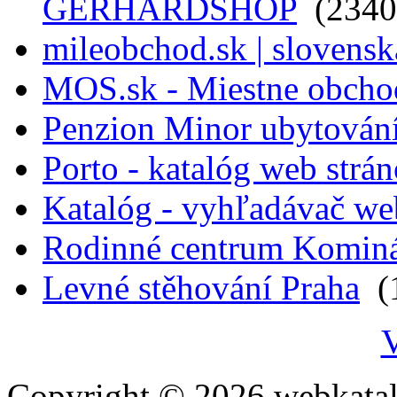
GERHARDSHOP
(2340
mileobchod.sk | slovensk
MOS.sk - Miestne obcho
Penzion Minor ubytován
Porto - katalóg web strá
Katalóg - vyhľadávač we
Rodinné centrum Komin
Levné stěhování Praha
(1
V
Copyright © 2026 webkatal