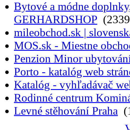
Bytové a módne doplnky, 
GERHARDSHOP
(2339
mileobchod.sk | slovensk
MOS.sk - Miestne obcho
Penzion Minor ubytován
Porto - katalóg web strá
Katalóg - vyhľadávač we
Rodinné centrum Komin
Levné stěhování Praha
(1
V