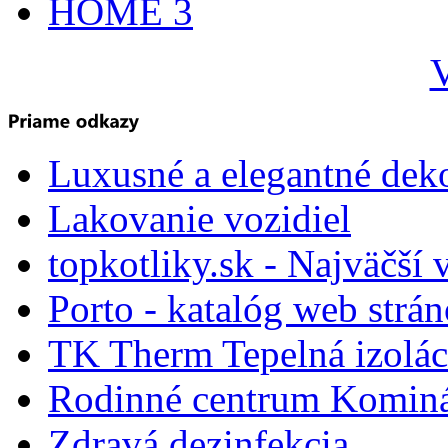
HOME 3
V
Luxusné a elegantné dek
Lakovanie vozidiel
topkotliky.sk - Najväčší 
Porto - katalóg web strá
TK Therm Tepelná izoláci
Rodinné centrum Komin
Zdravá dezinfekcia