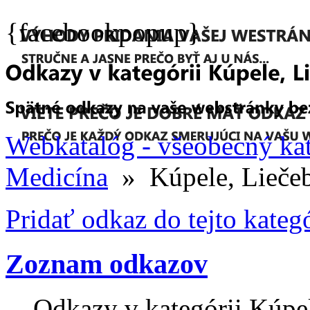
{facebookpopup}
Webkatalóg - všeobecný ka
Medicína
» Kúpele, Lieče
Pridať odkaz do tejto kateg
Zoznam odkazov
Odkazy v kategórii Kúpe