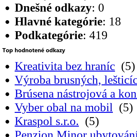
Dnešné odkazy
: 0
Hlavné kategórie
: 18
Podkategórie
: 419
Kreativita bez hraníc
(5)
Výroba brusných, lešticíc
Brúsena nástrojová a kon
Vyber obal na mobil
(5)
Kraspol s.r.o.
(5)
Penzion Minor ubytován