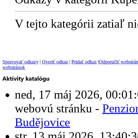
V tejto kategórii zatiaľ 
Spravovať odkazy
|
Overiť odkaz
|
Pridať odkaz
|
Odporučiť webstrá
webstránok
ned, 17 máj 2026, 00:0
webovú stránku -
Penzio
Budějovice
str, 13 máj 2026, 13:4