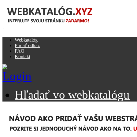
"
Webkatalóg
Pridať odkaz
FAQ
Kontakt
Hľadať vo webkatalógu