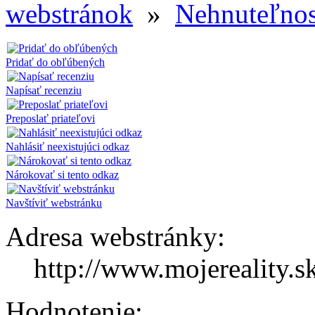
webstránok
»
Nehnuteľnost
Pridať do obľúbených
Napísať recenziu
Preposlať priateľovi
Nahlásiť neexistujúci odkaz
Nárokovať si tento odkaz
Navštíviť webstránku
Adresa webstránky:
http://www.mojereality.s
Hodnotenie: