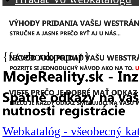
{facebookpopup}
Webkatalóg - všeobecný ka