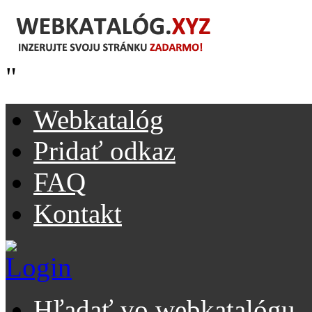
"
Webkatalóg
Pridať odkaz
FAQ
Kontakt
Hľadať vo webkatalógu