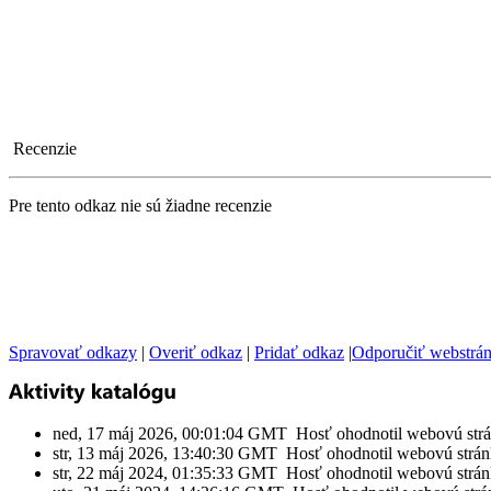
Recenzie
Pre tento odkaz nie sú žiadne recenzie
Spravovať odkazy
|
Overiť odkaz
|
Pridať odkaz
|
Odporučiť webstrá
ned, 17 máj 2026, 00:01:04 GMT Hosť ohodnotil webovú str
str, 13 máj 2026, 13:40:30 GMT Hosť ohodnotil webovú strá
str, 22 máj 2024, 01:35:33 GMT Hosť ohodnotil webovú strá