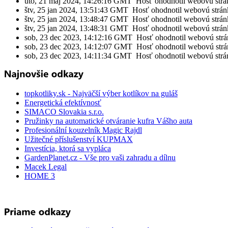
uto, 21 máj 2024, 14:26:16 GMT Hosť ohodnotil webovú strá
štv, 25 jan 2024, 13:51:43 GMT Hosť ohodnotil webovú strán
štv, 25 jan 2024, 13:48:47 GMT Hosť ohodnotil webovú strán
štv, 25 jan 2024, 13:48:31 GMT Hosť ohodnotil webovú strán
sob, 23 dec 2023, 14:12:16 GMT Hosť ohodnotil webovú strá
sob, 23 dec 2023, 14:12:07 GMT Hosť ohodnotil webovú strá
sob, 23 dec 2023, 14:11:34 GMT Hosť ohodnotil webovú strá
topkotliky.sk - Najväčší výber kotlíkov na guláš
Energetická efektívnosť
SIMACO Slovakia s.r.o.
Pružinky na automatické otváranie kufra Vášho auta
Profesionální kouzelník Magic Rajdl
Užitečné příslušenství KUPMAX
Investícia, ktorá sa vypláca
GardenPlanet.cz - Vše pro vaši zahradu a dílnu
Macek Legal
HOME 3