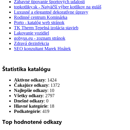
Zábavné tipovanie športových udalostí
topkotliky.sk - Najväčší výber kotlíkov na guláš
Luxusné a elegantné dekoratívne úpravy
Rodinné centrum Kominárka
Porto - katalóg web stránok
TK Therm Tepelná izolácia stavieb
Lakovanie vozidiel
gobyus.eu - zoznam stránok
Zdravá dezinfekcia
SEO konzultant Marek Hnátek
Aktívne odkazy
: 1424
Čakajúce odkazy
: 1372
Najlepšie odkazy
: 10
Všetky odkazy
: 2797
Dnešné odkazy
: 0
Hlavné kategórie
: 18
Podkategórie
: 419