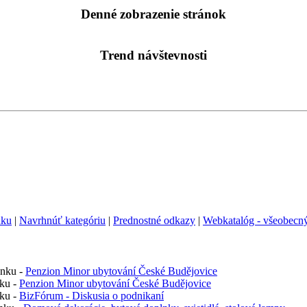
Denné zobrazenie stránok
Trend návštevnosti
nku
|
Navrhnúť kategóriu
|
Prednostné odkazy
|
Webkatalóg - všeobecný
ánku -
Penzion Minor ubytování České Budějovice
nku -
Penzion Minor ubytování České Budějovice
nku -
BizFórum - Diskusia o podnikaní