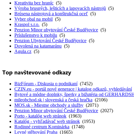
Kreativita bez hraníc
(5)
Výroba brusných, lešticích a lapovacích nástrojů
(5)
Brúsena nástrojová a konštrukčná oceľ
(5)
Vyber obal na mobil
(5)
Kraspol s.r.o.
(5)
Penzion Minor ubytování České Budějovice
(5)
Príslušenstvo k mobilu
(5)
Penzion Ubytování České Budějovice
(5)
Dovolená na katamaránu
(5)
Agula.cz
(5)
BizFórum - Diskusia o podnikaní
(7452)
CZIN.eu - portál nové generace | katalog odkazů, vyhledávání
Bytové a módne doplnky, šperky a bižutéria od GERHARD
mileobchod.sk | slovenská a česká hračka
(2106)
MOS.sk - Miestne obchody a služby
(2071)
Penzion Minor ubytování České Budějovice
(2027)
Porto - katalóg web stránok
(1963)
Katalóg - vyhľadávač web stránok
(1953)
Rodinné centrum Kominárka
(1748)
Levné stěhování Praha
(1665)