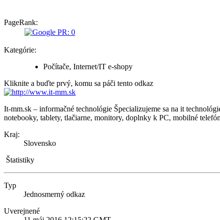
PageRank:
Kategórie:
Počítače, Internet/IT e-shopy
Kliknite a buďte prvý, komu sa páči tento odkaz
It-mm.sk – informačné technológie
Špecializujeme sa na it technológ
notebooky, tablety, tlačiarne, monitory, doplnky k PC, mobilné telefó
Kraj:
Slovensko
Štatistiky
Typ
Jednosmerný odkaz
Uverejnené
11 máj 2016 12:15:22 GMT