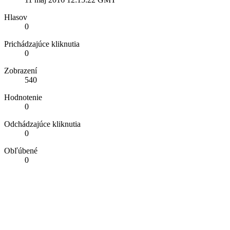
Hlasov
0
Prichádzajúce kliknutia
0
Zobrazení
540
Hodnotenie
0
Odchádzajúce kliknutia
0
Obľúbené
0