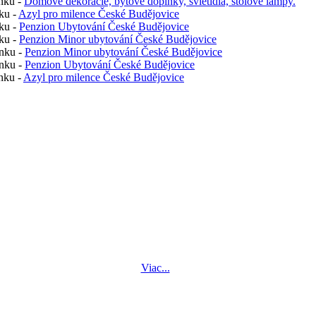
nku -
Domové dekorácie, bytové doplnky, svietidlá, stolové lampy.
ku -
Azyl pro milence České Budějovice
ku -
Penzion Ubytování České Budějovice
ku -
Penzion Minor ubytování České Budějovice
nku -
Penzion Minor ubytování České Budějovice
nku -
Penzion Ubytování České Budějovice
nku -
Azyl pro milence České Budějovice
Viac...