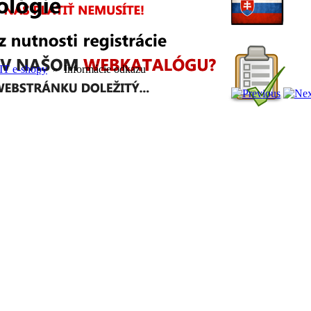
IT e-shopy
» Informácie odkazu