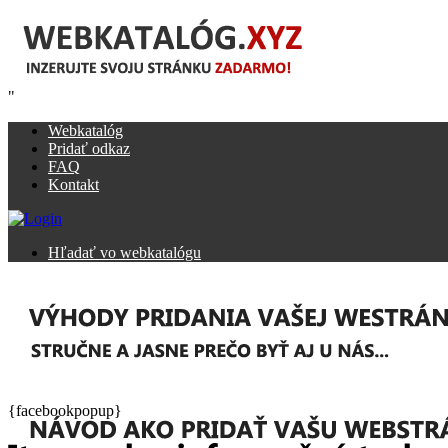
"
Webkatalóg
Pridať odkaz
FAQ
Kontakt
Hľadať vo webkatalógu
{facebookpopup}