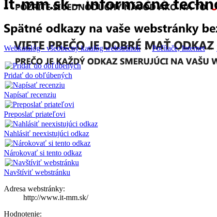
Webkatalóg - všeobecný katalóg webstránok
»
Počítače, Internet
»
Pridať do obľúbených
Napísať recenziu
Preposlať priateľovi
Nahlásiť neexistujúci odkaz
Nárokovať si tento odkaz
Navštíviť webstránku
Adresa webstránky:
http://www.it-mm.sk/
Hodnotenie: