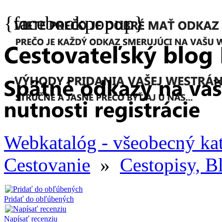
{facebookpopup}
Webkatalóg - všeobecný ka
Cestovanie
»
Cestopisy, B
Pridať do obľúbených
Napísať recenziu