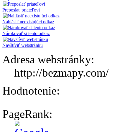
Preposlať priateľovi
Nahlásiť neexistujúci odkaz
Nárokovať si tento odkaz
Navštíviť webstránku
Adresa webstránky:
http://bezmapy.com/
Hodnotenie:
PageRank: