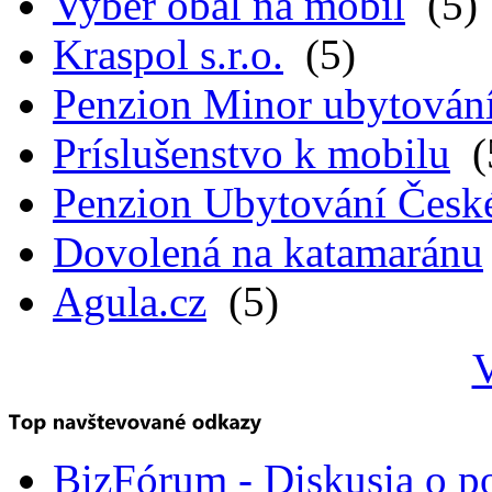
Vyber obal na mobil
(5)
Kraspol s.r.o.
(5)
Penzion Minor ubytován
Príslušenstvo k mobilu
(
Penzion Ubytování Česk
Dovolená na katamaránu
Agula.cz
(5)
V
BizFórum - Diskusia o p