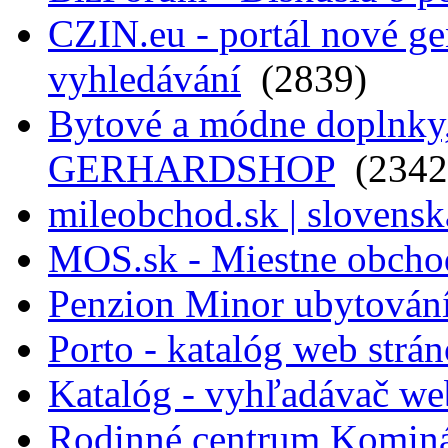
CZIN.eu - portál nové ge
vyhledávání
(2839)
Bytové a módne doplnky, 
GERHARDSHOP
(2342
mileobchod.sk | slovensk
MOS.sk - Miestne obcho
Penzion Minor ubytován
Porto - katalóg web strá
Katalóg - vyhľadávač we
Rodinné centrum Komin