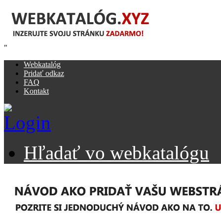
"
Webkatalóg
Pridať odkaz
FAQ
Kontakt
Hľadať vo webkatalógu