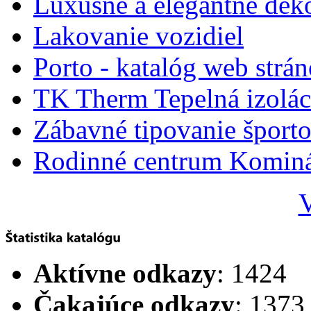
Luxusné a elegantné dek
Lakovanie vozidiel
Porto - katalóg web strá
TK Therm Tepelná izoláci
Zábavné tipovanie športo
Rodinné centrum Komin
V
Aktívne odkazy
: 1424
Čakajúce odkazy
: 1373