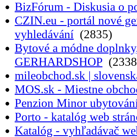
BizFórum - Diskusia o p
CZIN.eu - portál nové ge
vyhledávání
(2835)
Bytové a módne doplnky, 
GERHARDSHOP
(2338
mileobchod.sk | slovensk
MOS.sk - Miestne obcho
Penzion Minor ubytován
Porto - katalóg web strá
Katalóg - vyhľadávač we