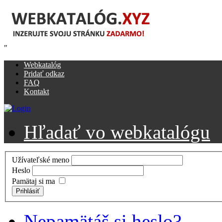
"
Webkatalóg
Pridať odkaz
FAQ
Kontakt
Hľadať vo webkatalógu
Užívateľské meno
Heslo
Pamätaj si ma
Prihlásiť
Nepamätáš si heslo?