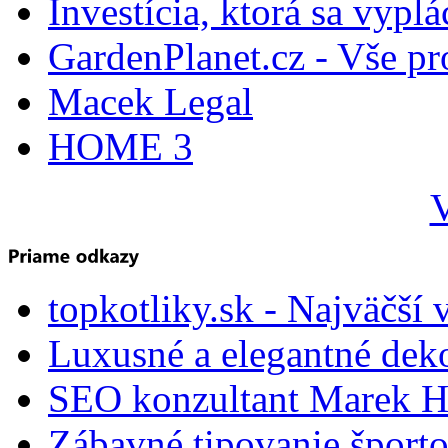
Investícia, ktorá sa vyplá
GardenPlanet.cz - Vše pr
Macek Legal
HOME 3
V
topkotliky.sk - Najväčší 
Luxusné a elegantné dek
SEO konzultant Marek H
Zábavné tipovanie športo