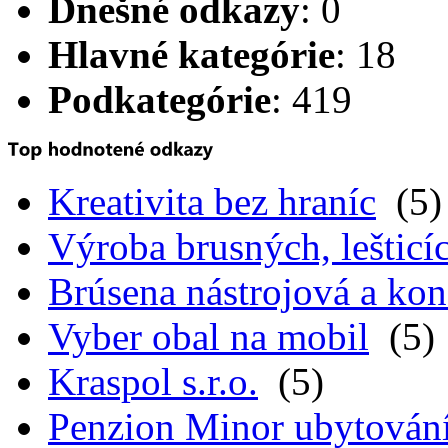
Dnešné odkazy
: 0
Hlavné kategórie
: 18
Podkategórie
: 419
Kreativita bez hraníc
(5)
Výroba brusných, lešticíc
Brúsena nástrojová a kon
Vyber obal na mobil
(5)
Kraspol s.r.o.
(5)
Penzion Minor ubytován