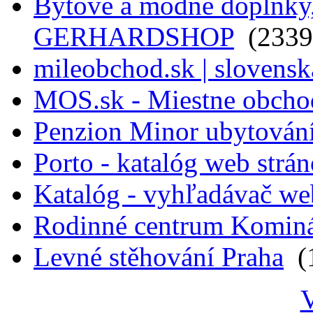
Bytové a módne doplnky, 
GERHARDSHOP
(2339
mileobchod.sk | slovensk
MOS.sk - Miestne obcho
Penzion Minor ubytován
Porto - katalóg web strá
Katalóg - vyhľadávač we
Rodinné centrum Komin
Levné stěhování Praha
(1
V