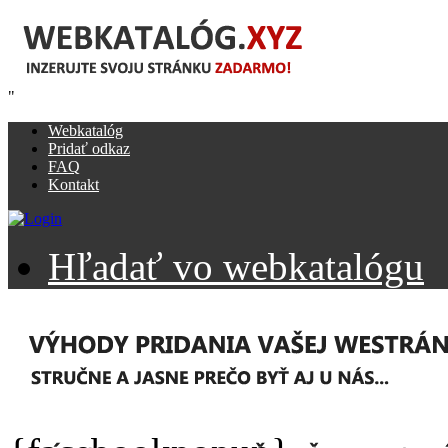
"
Webkatalóg
Pridať odkaz
FAQ
Kontakt
Hľadať vo webkatalógu