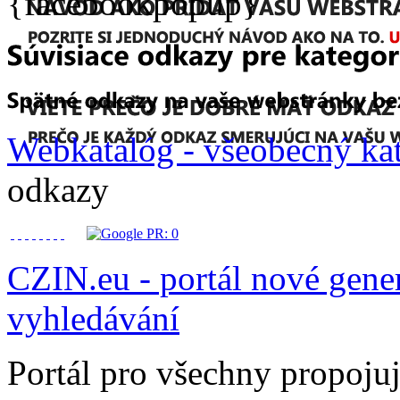
{facebookpopup}
Webkatalóg - všeobecný ka
odkazy
CZIN.eu - portál nové gener
vyhledávání
Portál pro všechny propojuj