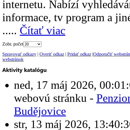
internetu. Nabízí vyhledáván
informace, tv program a jin
.....
Čítať viac
Zobr. počet
Spravovať odkazy
|
Overiť odkaz
|
Pridať odkaz
|
Odporučiť webstrá
webstránok
ned, 17 máj 2026, 00:0
webovú stránku -
Penzio
Budějovice
str, 13 máj 2026, 13:4